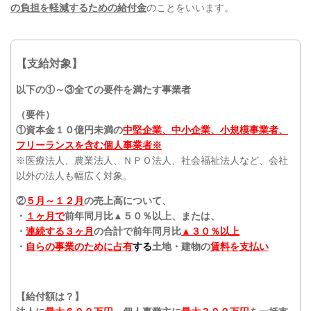
の負担を軽減するための給付金
のことをいいます。
【支給対象】
以下の①～③全ての要件を満たす事業者
（要件）
①資本金１０億円未満の
中堅企業、中小企業、小規模事業者、
フリーランスを含む個人事業者※
※医療法人、農業法人、ＮＰＯ法人、社会福祉法人など、会社
以外の法人も幅広く対象。
②
５月～１２月
の売上高について、
・
１ヶ月で
前年同月比▲５０％以上、または、
・
連続する３ヶ月
の合計で前年同月比
▲３０％以上
・
自らの事業のために占有
する
土地・建物の
賃料を支払い
【給付額は？】