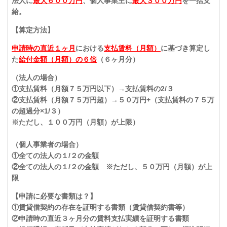
法人に
最大６００万円
、個人事業主に
最大３００万円
を一括支
給。
【算定方法】
申請時の直近１ヶ月
における
支払賃料（月額）
に基づき算定し
た
給付金額（月額）の６倍
（６ヶ月分）
（法人の場合）
①支払賃料（月額７５万円以下）→支払賃料の2/３
②支払賃料（月額７５万円超）→５０万円+（支払賃料の７５万
の超過分×1/３）
※ただし、１００万円（月額）が上限
）
（個人事業者の場合）
①全ての法人の１/２の金額
②全ての法人の１/２の金額 ※ただし、５０万円（月額）が上
限
【申請に必要な書類は？】
①賃貸借契約の存在を証明する書類（賃貸借契約書等）
②申請時の直近３ヶ月分の賃料支払実績を証明する書類