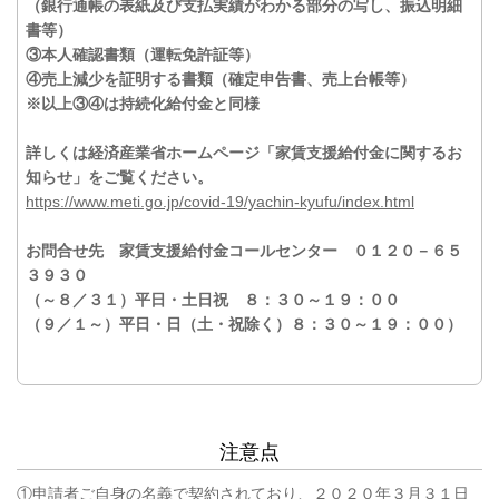
（銀行通帳の表紙及び支払実績がわかる部分の写し、振込明細
書等）
③本人確認書類（運転免許証等）
④売上減少を証明する書類（確定申告書、売上台帳等）
※以上③④は持続化給付金と同様
詳しくは経済産業省ホームページ「家賃支援給付金に関するお
知らせ」をご覧ください。
https://www.meti.go.jp/covid-19/yachin-kyufu/index.html
お問合せ先 家賃支援給付金コールセンター ０１２０－６５
３９３０
（～８／３１）平日・土日祝 ８：３０～１９：００
（９／１～）平日・日（土・祝除く）８：３０～１９：００）
注意点
①申請者ご自身の名義で契約されており、２０２０年３月３１日