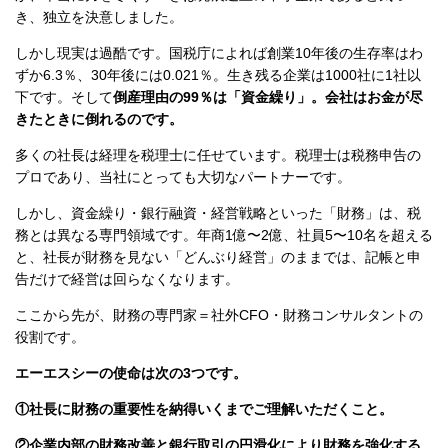
き、独立を決意しました。
しかし現実は過酷です。国税庁によれば創業10年後の生存率はわ
ずか6.3％、30年後には0.021％。生き残る企業は1000社に1社以
下です。そして
倒産理由の99％は「資金繰り」。会社はお金が尽
きたときに倒れるのです。
多くの社長は経理を税理士に任せています。
税理士は税務申告の
プロであり、当社にとっても大切なパートナーです。
しかし、資金繰り・銀行融資・経営戦略といった「財務」は、税
務とは異なる専門領域です。年商1億〜2億、社員5〜10名を超える
と、社長が財務を見ない「どんぶり経営」のままでは、記帳と申
告だけで経営は回らなくなります。
ここから先が、財務の専門家＝社外CFO・財務コンサルタントの
役割です。
エーエスシーの使命は次の3つです。
①社長に財務の重要性を納得いくまでご理解いただくこと。
②企業内部の財務改善と銀行取引の円滑化により財務を強化する