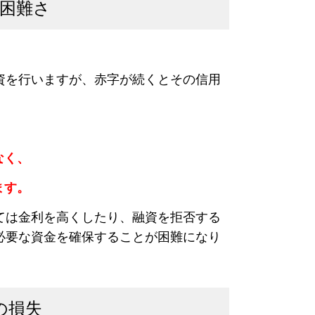
困難さ
資を行いますが、赤字が続くとその信用
なく
、
ます
。
ては
金利を
高く
したり
、
融資を拒否
する
必要な資金を確保することが困難になり
の損失