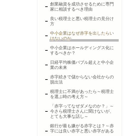
創業融資を成功させるために専門
家に相談するべき理由
良い税理士と悪い税理士の見分け
方
中小企業はなぜ赤字を出したらい
けないのか
中小企業はホールディングス化に
するべきか？
日経平均株価バブル超えと中小企
業の未来
赤字続きで儲からない会社からの
脱出法
税理士に不満があったら～税理士
を選ぶ時の考え方～
「赤字ってなぜダメなのか？」～
今さら税理士さんに聞けないが、
とても大事な話し～
銀行が最も嫌がる赤字とは？～赤
字には良い赤字と悪い赤字がある