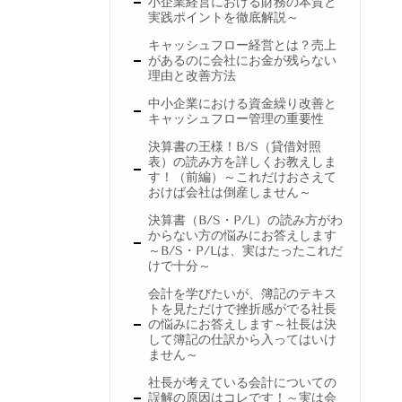
小企業経営における財務の本質と
実践ポイントを徹底解説～
キャッシュフロー経営とは？売上
があるのに会社にお金が残らない
理由と改善方法
中小企業における資金繰り改善と
キャッシュフロー管理の重要性
決算書の王様！B/S（貸借対照
表）の読み方を詳しくお教えしま
す！（前編）～これだけおさえて
おけば会社は倒産しません～
決算書（B/S・P/L）の読み方がわ
からない方の悩みにお答えします
～B/S・P/Lは、実はたったこれだ
けで十分～
会計を学びたいが、簿記のテキス
トを見ただけで挫折感がでる社長
の悩みにお答えします～社長は決
して簿記の仕訳から入ってはいけ
ません～
社長が考えている会計についての
誤解の原因はコレです！～実は会